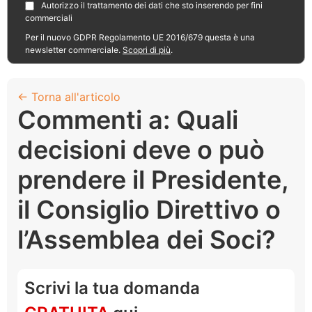
Autorizzo il trattamento dei dati che sto inserendo per fini
commerciali
Per il nuovo GDPR Regolamento UE 2016/679 questa è una
newsletter commerciale.
Scopri di più
.
← Torna all'articolo
Commenti a: Quali
decisioni deve o può
prendere il Presidente,
il Consiglio Direttivo o
l’Assemblea dei Soci?
Scrivi la tua domanda