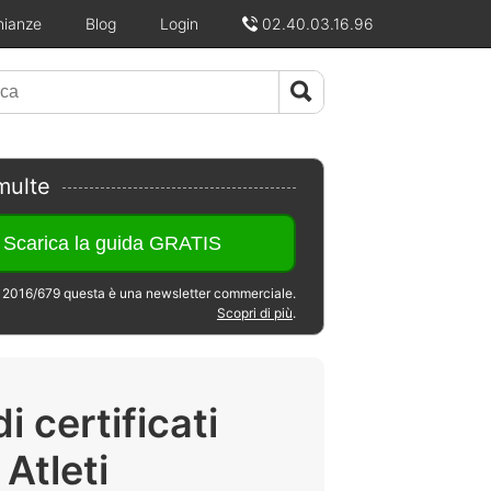
nianze
Blog
Login
02.40.03.16.96
multe
2016/679 questa è una newsletter commerciale.
Scopri di più
.
i certificati
Atleti