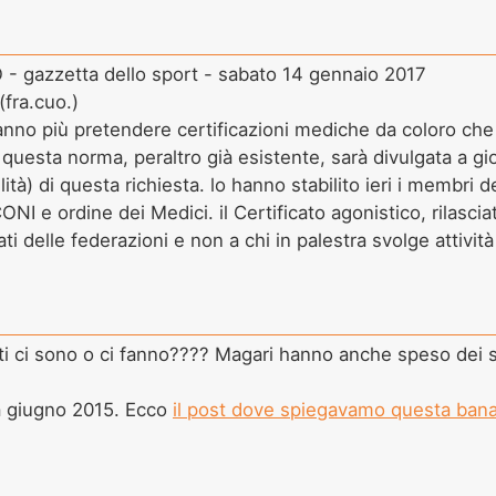
gazzetta dello sport - sabato 14 gennaio 2017
fra.cuo.)
anno più pretendere certificazioni mediche da coloro che
e questa norma, peraltro già esistente, sarà divulgata a gi
tilità) di questa richiesta. lo hanno stabilito ieri i memb
ONI e ordine dei Medici. il Certificato agonistico, rilasci
ti delle federazioni e non a chi in palestra svolge attività
i ci sono o ci fanno???? Magari hanno anche speso dei so
da giugno 2015. Ecco
il post dove spiegavamo questa bana