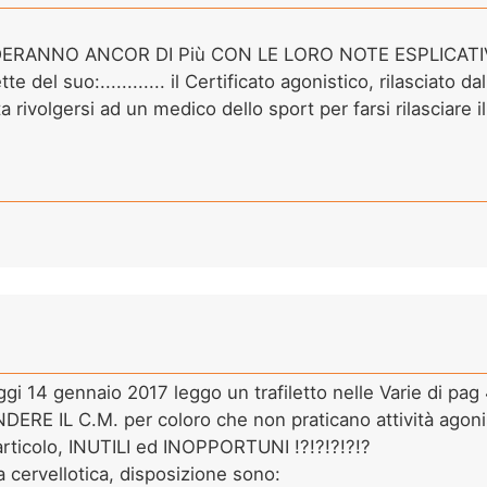
DERANNO ANCOR DI Più CON LE LORO NOTE ESPLICAT
e del suo:............ il Certificato agonistico, rilasciato dal
ivolgersi ad un medico dello sport per farsi rilasciare il 
oggi 14 gennaio 2017 leggo un trafiletto nelle Varie di 
 IL C.M. per coloro che non praticano attività agonis
ll'articolo, INUTILI ed INOPPORTUNI !?!?!?!?!?
a cervellotica, disposizione sono: