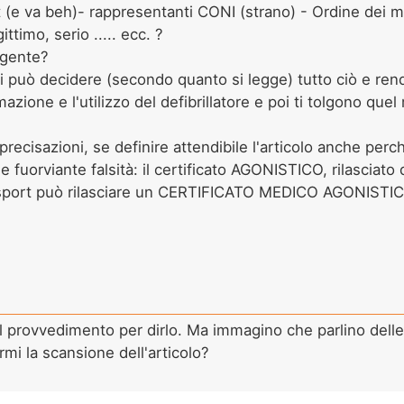
 va beh)- rappresentanti CONI (strano) - Ordine dei med
ttimo, serio ..... ecc. ?
igente?
i può decidere (secondo quanto si legge) tutto ciò e ren
azione e l'utilizzo del defibrillatore e poi ti tolgono quel
 precisazioni, se definire attendibile l'articolo anche perc
e fuorviante falsità: il certificato AGONISTICO, rilasciato d
 sport può rilasciare un CERTIFICATO MEDICO AGONISTI
 il provvedimento per dirlo. Ma immagino che parlino dell
mi la scansione dell'articolo?