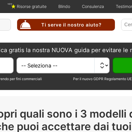
NEW
Risorse gratuite
Blindo
Consulenza
Testimo
Ti serve il nostro aiuto?
ica gratis la nostra NUOVA guida per evitare le 
erendo per fini commerciali
Per il nuovo GDPR Regolamento UE 
ri quali sono i 3 modelli d
che puoi accettare dai tuoi 