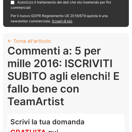
Autorizzo il trattamento dei dati che sto inserendo per fini
commerciali
Per il nuovo GDPR Regolamento UE 2016/679 questa è una
newsletter commerciale.
Scopri di più
.
← Torna all'articolo
Commenti a: 5 per
mille 2016: ISCRIVITI
SUBITO agli elenchi! E
fallo bene con
TeamArtist
Scrivi la tua domanda