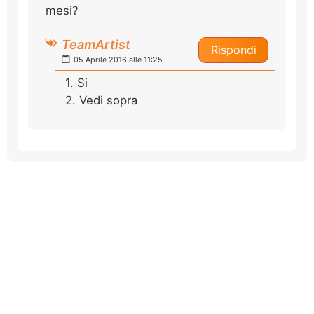
mesi?
TeamArtist
Rispondi
05 Aprile 2016 alle 11:25
1. Si
2. Vedi sopra
dSmart s.r.l. - Cap. Soc. 110.000€ - Via per Cernusco 1 - 20060
Bussero (MI)
P.iva: 07236320961 - REA: MI-1945546