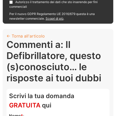
Autorizzo il trattamento dei dati che sto inserendo per fini
commerciali
Per il nuovo GDPR Regolamento UE 2016/679 questa è una
newsletter commerciale.
Scopri di più
.
← Torna all'articolo
Commenti a: Il
Defibrillatore, questo
(s)conosciuto… le
risposte ai tuoi dubbi
Scrivi la tua domanda
GRATUITA
qui
Nome
: