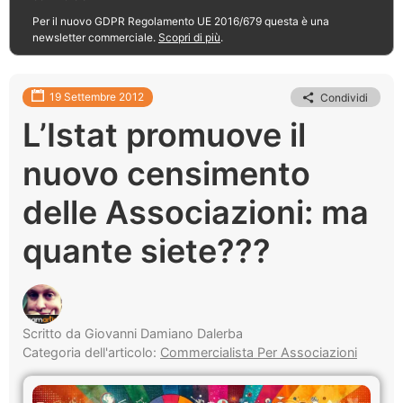
Per il nuovo GDPR Regolamento UE 2016/679 questa è una
newsletter commerciale.
Scopri di più
.
19 Settembre 2012
Condividi
L’Istat promuove il
nuovo censimento
delle Associazioni: ma
quante siete???
Scritto da Giovanni Damiano Dalerba
Categoria dell'articolo:
Commercialista Per Associazioni