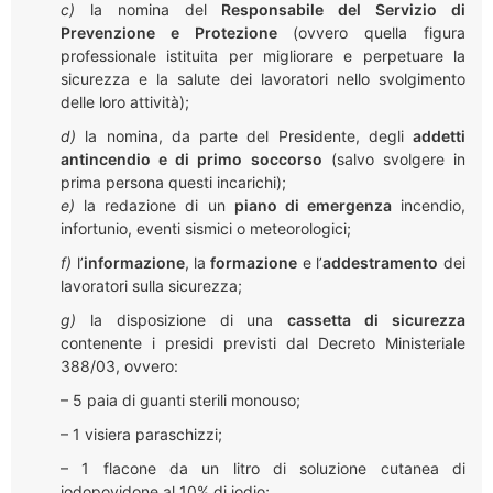
c)
la nomina del
Responsabile del Servizio di
Prevenzione e Protezione
(ovvero quella figura
professionale istituita per migliorare e perpetuare la
sicurezza e la salute dei lavoratori nello svolgimento
delle loro attività);
d)
la nomina, da parte del Presidente, degli
addetti
antincendio e di primo soccorso
(salvo svolgere in
prima persona questi incarichi);
e)
la redazione di un
piano di emergenza
incendio,
infortunio, eventi sismici o meteorologici;
f)
l’
informazione
, la
formazione
e l’
addestramento
dei
lavoratori sulla sicurezza;
g)
la disposizione di una
cassetta di sicurezza
contenente i presidi previsti dal Decreto Ministeriale
388/03, ovvero:
– 5 paia di guanti sterili monouso;
– 1 visiera paraschizzi;
– 1 flacone da un litro di soluzione cutanea di
iodopovidone al 10% di iodio;