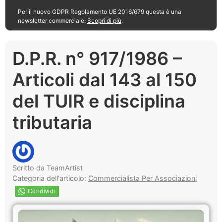
Per il nuovo GDPR Regolamento UE 2016/679 questa è una
newsletter commerciale.
Scopri di più
.
D.P.R. n° 917/1986 –
Articoli dal 143 al 150
del TUIR e disciplina
tributaria
Scritto da TeamArtist
Categoria dell'articolo:
Commercialista Per Associazioni