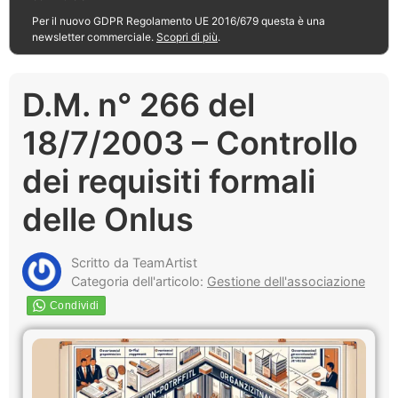
Per il nuovo GDPR Regolamento UE 2016/679 questa è una
newsletter commerciale.
Scopri di più
.
D.M. n° 266 del
18/7/2003 – Controllo
dei requisiti formali
delle Onlus
Scritto da TeamArtist
Categoria dell'articolo:
Gestione dell'associazione